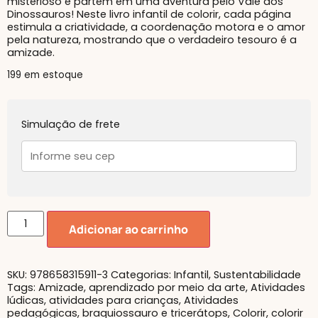
misterioso e partem em uma aventura pelo Vale dos
Dinossauros! Neste livro infantil de colorir, cada página
estimula a criatividade, a coordenação motora e o amor
pela natureza, mostrando que o verdadeiro tesouro é a
amizade.
199 em estoque
Simulação de frete
Adicionar ao carrinho
SKU:
978658315911-3
Categorias:
Infantil
,
Sustentabilidade
Tags:
Amizade
,
aprendizado por meio da arte
,
Atividades
lúdicas
,
atividades para crianças
,
Atividades
pedagógicas
,
braquiossauro e tricerátops
,
Colorir
,
colorir