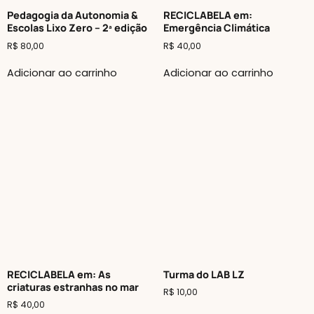
Pedagogia da Autonomia &
RECICLABELA em:
Escolas Lixo Zero – 2ª edição
Emergência Climática
R$
80,00
R$
40,00
Adicionar ao carrinho
Adicionar ao carrinho
RECICLABELA em: As
Turma do LAB LZ
criaturas estranhas no mar
R$
10,00
R$
40,00