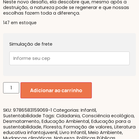
Neste novo desafio, ela descobre que, mesmo após a
destruição, a natureza pode se regenerar e que nossas
escolhas fazem toda a diferença.
147 em estoque
Simulação de frete
Adicionar ao carrinho
SKU:
9786583159069-1
Categorias:
Infantil
,
Sustentabilidade
Tags:
Cidadania
,
Consciência ecológica
,
Desmatamento
,
Educação Ambiental
,
Educação para a
sustentabilidade
,
Floresta
,
Formação de valores
,
Literatura
educativa infantojuvenil
,
Livro Infantil
,
Meio Ambiente
,
Mudanças climáticas
,
Natureza
,
Políticas Públicas