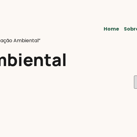
Home
Sobr
cação Ambiental”
biental