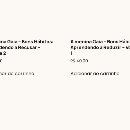
na Gaia – Bons Hábitos:
A menina Gaia – Bons Hábi
dendo a Recusar –
Aprendendo a Reduzir – 
e 2
1
0
R$
40,00
nar ao carrinho
Adicionar ao carrinho