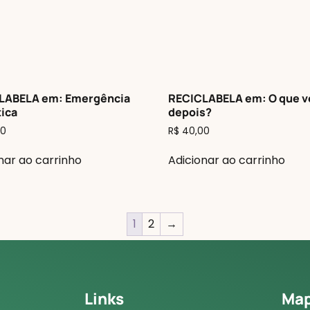
LABELA em: Emergência
RECICLABELA em: O que 
ica
depois?
0
R$
40,00
nar ao carrinho
Adicionar ao carrinho
1
2
→
Links
Ma