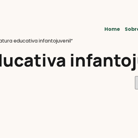
Home
Sobr
tura educativa infantojuvenil”
ducativa infanto