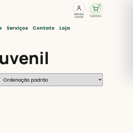
0
Minha
Carrinho
conta
e
Serviços
Contato
Loja
juvenil