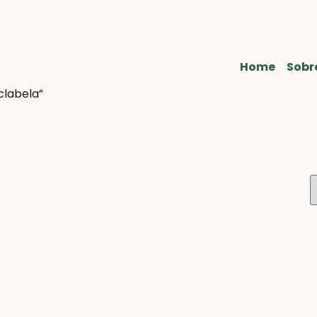
Home
Sobr
clabela”